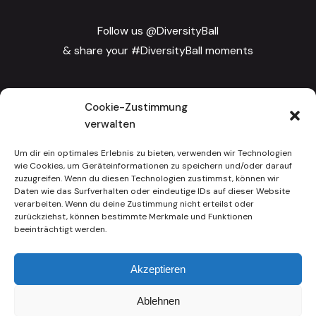
Follow us @DiversityBall
& share your #DiversityBall moments
PRESSE
Cookie-Zustimmung
verwalten
ÜBER UNS
IMPRESSUM
Um dir ein optimales Erlebnis zu bieten, verwenden wir Technologien
KONTAKT
wie Cookies, um Geräteinformationen zu speichern und/oder darauf
zuzugreifen. Wenn du diesen Technologien zustimmst, können wir
FAQ
Daten wie das Surfverhalten oder eindeutige IDs auf dieser Website
verarbeiten. Wenn du deine Zustimmung nicht erteilst oder
DSGVO
zurückziehst, können bestimmte Merkmale und Funktionen
NEWSLETTER
beeinträchtigt werden.
JOBS UND KARRIERE
Akzeptieren
Ablehnen